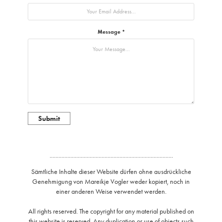
Message *
Submit
...................................................................................
Sämtliche Inhalte dieser Website dürfen ohne ausdrückliche
Genehmigung von Mareikje Vogler weder kopiert, noch in
einer anderen Weise verwendet werden.
All rights reserved. The copyright for any material published on
this website is reserved. Any duplication or use of objects such